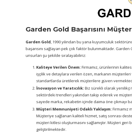
Garden Gold Başarısını Müşte
Garden Gold
, 1990 yılından bu yana kuyumculuk sektöründe
başarısını sağlayan pek çok faktör bulunmaktadır. Garden
unsurları şu şekilde sıralayabiliriz:
Kaliteye Verilen Önem:
Firmamız, ürünlerinin kalites
işçilik ve detaylara verilen özen, markanın müşterileri
standartlarda üretilerek müşterilere güven vermekted
İnovasyon ve Yaratıcılık:
Biz sürekli olarak yenilikçi
sektördeki trendleri yakından takip ederek ve müşteri
sayede marka, rekabetin içinde daima öne çıkmayı baş
Müşteri Memnuniyeti Odaklı Yaklaşım:
Firmamız m
Müşteriye sağlanan kaliteli hizmet, satış sonrası deste
müşteri kitlesi oluşturmasını sağlamıştır. Müşteri geri 
geliştirilmektedir.